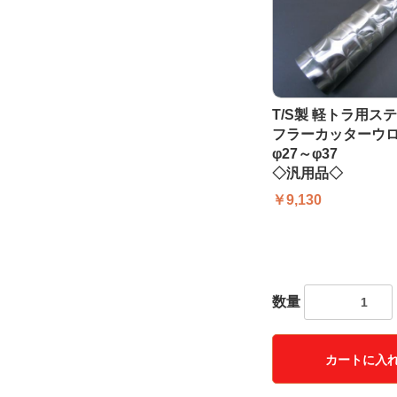
T/S製 軽トラ用ス
フラーカッターウ
φ27～φ37
◇汎用品◇
￥9,130
数量
カートに入