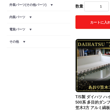
外装パーツ(その他パーツ)
数量
内装パーツ
カートに入
電装パーツ
その他
T/S製 ダイハツ 
500系 多目的ダン
笠木3方 アルミ縞