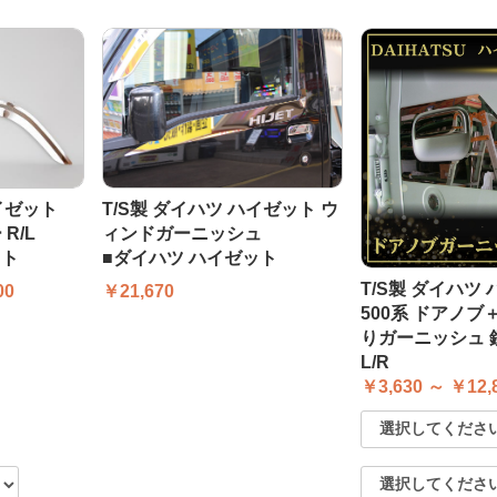
ハイゼット
T/S製 ダイハツ ハイゼット ウ
R/L
ィンドガーニッシュ
ット
■ダイハツ ハイゼット
T/S製 ダイハツ
00
￥21,670
500系 ドアノ
りガーニッシュ 
L/R
￥3,630 ～ ￥12,