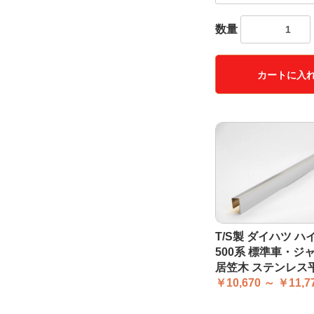
数量
カートに入
T/S製 ダイハツ 
500系 標準車・ジ
居笠木 ステンレス
￥10,670 ～ ￥11,7