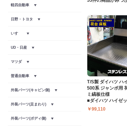
55件
の商品がみつ
軽四自動車
日野・トヨタ
いすゞ
UD・日産
マツダ
普通自動車
T/S製 ダイハツ 
500系 ジャンボ用 
外装パーツ(キャビン側)
ミ縞板仕様
■ダイハツ ハイゼ
外装パーツ(足まわり)
￥99,110
外装パーツ(ボディ側)