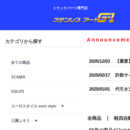
トラックパーツ専門店
Announceme
カテゴリから探す
2025/12/03
【重要
全ての商品
2025/02/17
詐欺サ
SCANIA
2025/01/01
代引き
VOLVO
ユーロスタイル euro style
|
全商品
軽四自
三菱ふそう