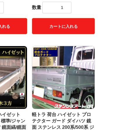
数量
入れる
カートに入れる
 ハイゼット
軽トラ 荷台 ハイゼット プロ
通 標準/ジャン
テクター ガード ダイハツ 鏡
 鏡面縞/鏡面
面 ステンレス 200系/500系 ジ