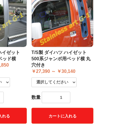
 ハイゼット
T/S製 ダイハツ ハイゼット
 ベッド横
500系ジャンボ用ベッド横 丸
,850
穴付き
￥27,390 ～ ￥30,140
数量
入れる
カートに入れる