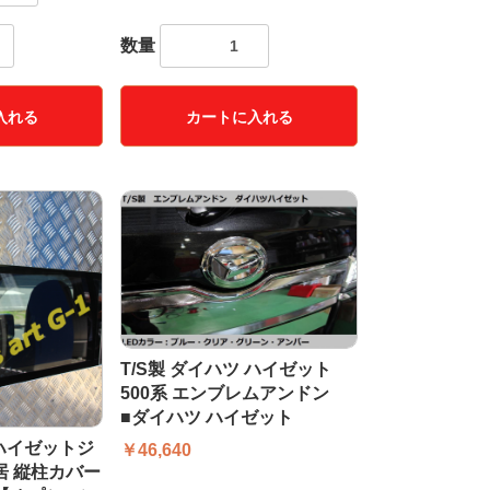
数量
入れる
カートに入れる
T/S製 ダイハツ ハイゼット
500系 エンブレムアンドン
■ダイハツ ハイゼット
 ハイゼットジ
￥46,640
鳥居 縦柱カバー