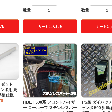
数量
数量
れる
カートに入れる
カートに
ハイゼット
ャンボ用 鳥
平板仕様
70
HIJET 500系 フロントバイザ
T/S製 ダイハツ
ー ロールーフ ステンレスパー
ャンボ 500系 