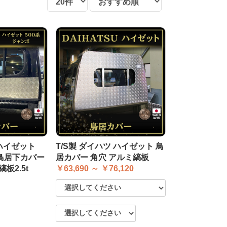
 ハイゼット
T/S製 ダイハツ ハイゼット 鳥
 鳥居下カバー
居カバー 角穴 アルミ縞板
板2.5t
￥63,690 ～ ￥76,120