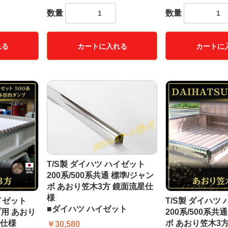
数量
数量
れる
カートに入れる
カートに
T/S製 ダイハツ ハイゼット
200系/500系共通 標準/ジャン
ボ あおり笠木3方 鏡面流星仕
様
ハイゼット
T/S製 ダイハツ
■ダイハツ ハイゼット
プ用 あおり
200系/500系共
板仕様
ボ あおり笠木3方
￥30,580