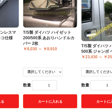
テンレスマ
T/S製 ダイハツ ハイゼット
ロコ仕様
200/500系 あおりハンドルカ
バー 2枚
T/S製 ダイハツ
￥8,030 ～ ￥8,910
500系 ジャンボ
￥23,430 ～ ￥25
数量
数量
れる
カートに入れる
カートに