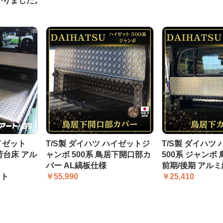
かりました。
ハイゼット
T/S製 ダイハツ ハイゼットジ
T/S製 ダイハツ
荷台床 アル
ャンボ 500系 鳥居下開口部カ
500系 ジャンボ
バー AL縞板仕様
前期/後期 アルミ縞
ット
￥55,990
￥25,410