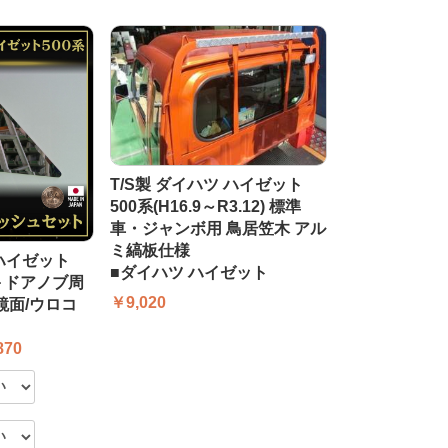
T/S製 ダイハツ ハイゼット
500系(H16.9～R3.12) 標準
車・ジャンボ用 鳥居笠木 アル
ミ縞板仕様
 ハイゼット
■ダイハツ ハイゼット
ブ＋ドアノブ周
￥9,020
鏡面/ウロコ
870