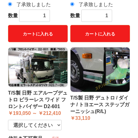
了承致しました
了承致しました
数量
数量
カートに入れる
カートに入れる
T/S製 日野 エアループデュ
T/S製 日野 デュトロ / ダイ
トロ ピラーレス ワイド フ
ナ / トヨエース ステップガ
ロントバイザー D2-601
ーニッシュ(R/L)
￥193,050 ～ ￥212,410
￥33,110