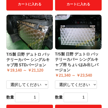
カートに入れる
カートに入れる
T/S製 日野 デュトロ バッ
T/S製 日野 デュトロ バッ
テリーカバー シングルキ
テリーカバー シングルキ
ャブ用 ちょいはみ出しバ
ャブ用 STDバージョン
ージョン
￥19,140 ～ ￥21,120
￥21,340 ～ ￥23,540
数量
数量