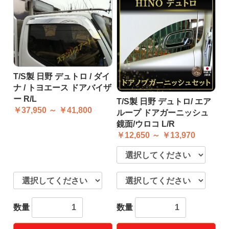
T/S製 日野 デュトロ / ダイ
ナ / トヨエース ドアバイザ
ー R/L
T/S製 日野 デュトロ/ エア
￥37,950 ～ ￥41,800
ループ ドアガーニッシュ
鏡面/ウロコ L/R
￥12,650 ～ ￥13,970
数量
数量