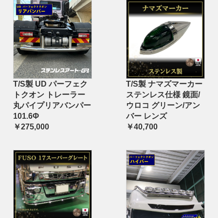
T/S製 UD パーフェク
T/S製 ナマズマーカー
トクオン トレーラー
ステンレス仕様 鏡面/
丸パイプリアバンパー
ウロコ グリーン/アン
101.6Φ
バー レンズ
￥275,000
￥40,700