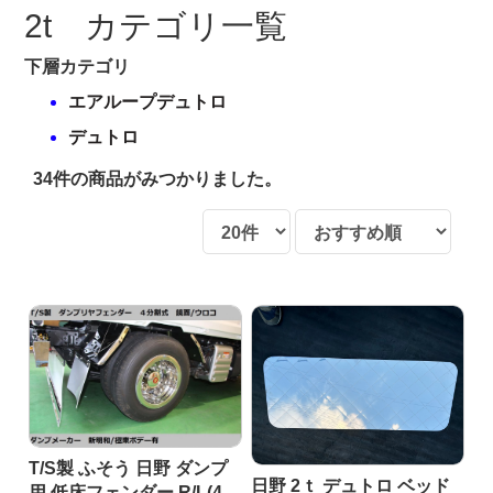
2t カテゴリ一覧
下層カテゴリ
エアループデュトロ
デュトロ
34件
の商品がみつかりました。
T/S製 ふそう 日野 ダンプ
日野 2ｔ デュトロ ベッド
用 低床フェンダー R/L(4