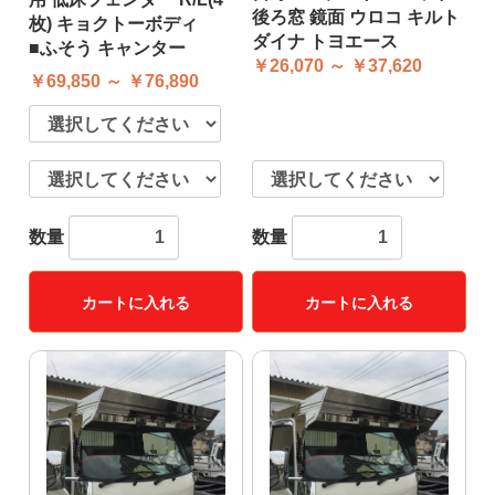
後ろ窓 鏡面 ウロコ キルト
枚) キョクトーボディ
ダイナ トヨエース
■ふそう キャンター
￥26,070 ～ ￥37,620
￥69,850 ～ ￥76,890
数量
数量
カートに入れる
カートに入れる