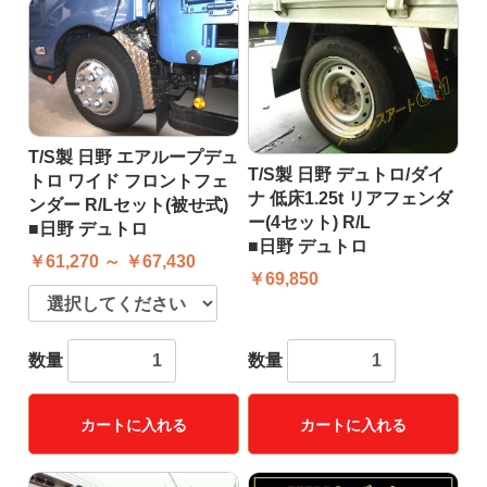
T/S製 日野 エアループデュ
T/S製 日野 デュトロ/ダイ
トロ ワイド フロントフェ
ナ 低床1.25t リアフェンダ
ンダー R/Lセット(被せ式)
ー(4セット) R/L
■日野 デュトロ
■日野 デュトロ
￥61,270 ～ ￥67,430
￥69,850
数量
数量
カートに入れる
カートに入れる