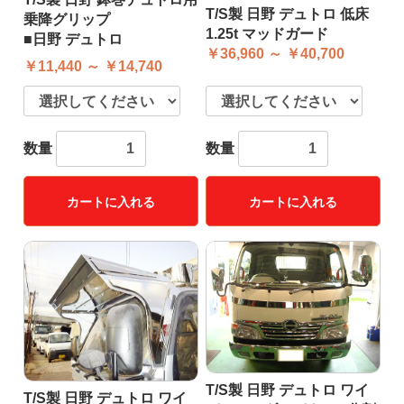
T/S製 日野 デュトロ 低床
乗降グリップ
1.25t マッドガード
■日野 デュトロ
￥36,960 ～ ￥40,700
￥11,440 ～ ￥14,740
数量
数量
カートに入れる
カートに入れる
T/S製 日野 デュトロ ワイ
T/S製 日野 デュトロ ワイ