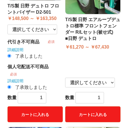
T/S製 日野 デュトロ フロ
ントバイザー D2-501
￥148,500 ～ ￥163,350
T/S製 日野 エアループデュ
トロ標準 フロントフェン
ダー R/Lセット(被せ式)
■日野 デュトロ
代引き不可商品
必須
￥61,270 ～ ￥67,430
詳細説明
了承しました
個人宅配送不可商品
必須
詳細説明
了承致しました
数量
数量
カートに入れる
カートに入れる