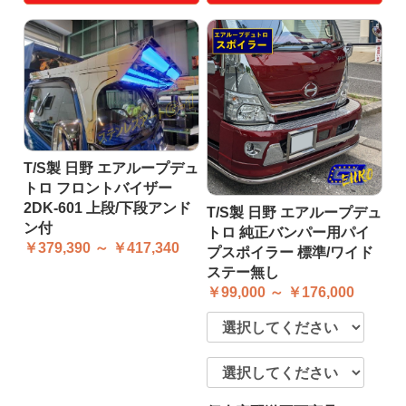
T/S製 日野 エアループデュ
トロ フロントバイザー
2DK-601 上段/下段アンド
T/S製 日野 エアループデュ
ン付
トロ 純正バンパー用パイ
￥379,390 ～ ￥417,340
プスポイラー 標準/ワイド
ステー無し
￥99,000 ～ ￥176,000