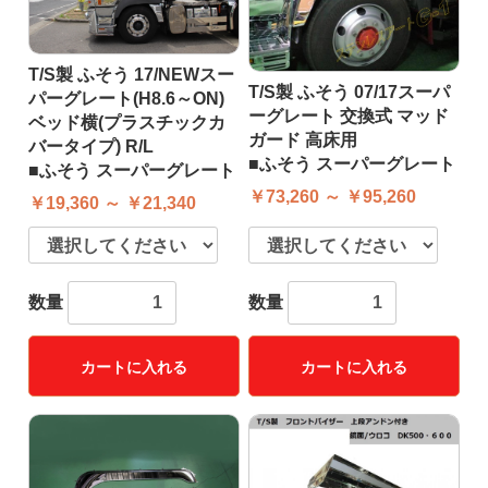
T/S製 ふそう 17/NEWスー
T/S製 ふそう 07/17スーパ
パーグレート(H8.6～ON)
ーグレート 交換式 マッド
ベッド横(プラスチックカ
ガード 高床用
バータイプ) R/L
■ふそう スーパーグレート
■ふそう スーパーグレート
￥73,260 ～ ￥95,260
￥19,360 ～ ￥21,340
数量
数量
カートに入れる
カートに入れる