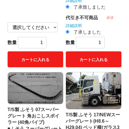
詳細説明
了承致しました
代引き不可商品
必須
詳細説明
了承しました
数量
数量
カートに入れる
カートに入れる
T/S製 ふそう 07スーパー
T/S製 ふそう 17/NEWスー
グレート 角おこしスポイ
パーグレート(H8.6～
ラー (40角パイプ)
H29.04) ベッド横(ガラス3
■ふそう スーパーグレート