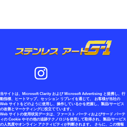
当サイトは、Microsoft Clarity および Microsoft Advertising と提携し、行
動指標、ヒートマップ、セッション リプレイを通じて、 お客様が当社の
Web サイトをどのように使用し、操作しているかを把握し、製品/サービス
の改善とマーケティングに役立てています。
Web サイトの使用状況データは、ファースト パーティおよびサード パーテ
ィの Cookie やその他の追跡テクノロジを使用して取得され、製品/サービス
の人気度やオンライン アクティビティが判断されます。 さらに、この情報