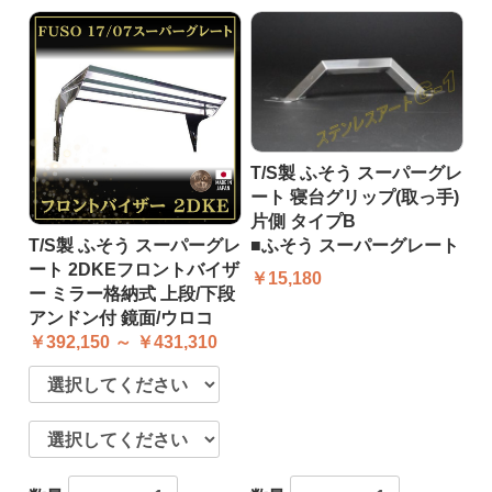
T/S製 ふそう スーパーグレ
ート 寝台グリップ(取っ手)
片側 タイプB
T/S製 ふそう スーパーグレ
■ふそう スーパーグレート
ート 2DKEフロントバイザ
￥15,180
ー ミラー格納式 上段/下段
アンドン付 鏡面/ウロコ
￥392,150 ～ ￥431,310