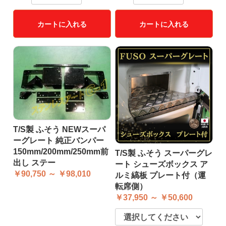
カートに入れる
カートに入れる
T/S製 ふそう NEWスーパ
ーグレート 純正バンパー
150mm/200mm/250mm前
T/S製 ふそう スーパーグレ
出し ステー
ート シューズボックス ア
￥90,750 ～ ￥98,010
ルミ縞板 プレート付（運
転席側）
￥37,950 ～ ￥50,600