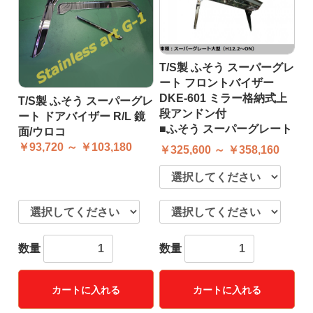
T/S製 ふそう スーパーグレ
ート フロントバイザー
DKE-601 ミラー格納式上
T/S製 ふそう スーパーグレ
段アンドン付
ート ドアバイザー R/L 鏡
■ふそう スーパーグレート
面/ウロコ
￥93,720 ～ ￥103,180
￥325,600 ～ ￥358,160
数量
数量
カートに入れる
カートに入れる