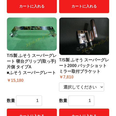
カートに入れる
カートに入れる
T/S製 ふそう スーパーグレ
T/S製 ふそう スーパーグレ
ート 寝台グリップ(取っ手)
ート2000 バックショット
片側 タイプA
ミラー取付ブラケット
■ふそう スーパーグレート
￥7,810
￥15,180
数量
数量