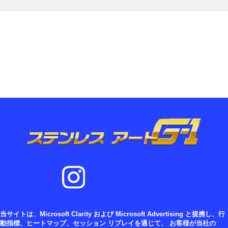
当サイトは、Microsoft Clarity および Microsoft Advertising と提携し、行
動指標、ヒートマップ、セッション リプレイを通じて、 お客様が当社の