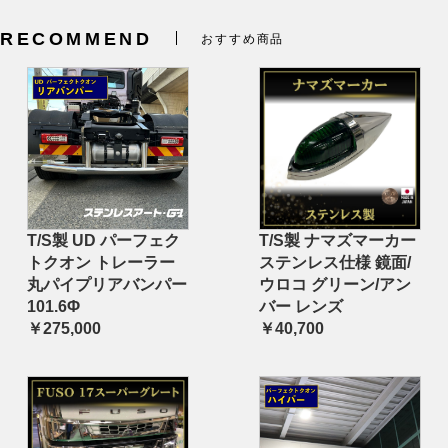
RECOMMEND
おすすめ商品
T/S製 UD パーフェク
T/S製 ナマズマーカー
トクオン トレーラー
ステンレス仕様 鏡面/
丸パイプリアバンパー
ウロコ グリーン/アン
101.6Φ
バー レンズ
￥275,000
￥40,700