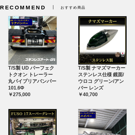
RECOMMEND
おすすめ商品
T/S製 UD パーフェク
T/S製 ナマズマーカー
トクオン トレーラー
ステンレス仕様 鏡面/
丸パイプリアバンパー
ウロコ グリーン/アン
101.6Φ
バー レンズ
￥275,000
￥40,700