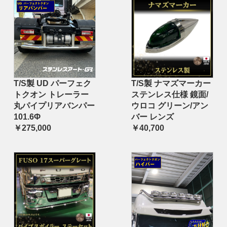
T/S製 UD パーフェク
T/S製 ナマズマーカー
トクオン トレーラー
ステンレス仕様 鏡面/
丸パイプリアバンパー
ウロコ グリーン/アン
101.6Φ
バー レンズ
￥275,000
￥40,700