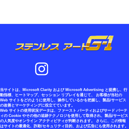
当サイトは、Microsoft Clarity および Microsoft Advertising と提携し、行
動指標、ヒートマップ、セッション リプレイを通じて、 お客様が当社の
Web サイトをどのように使用し、操作しているかを把握し、製品/サービス
の改善とマーケティングに役立てています。
Web サイトの使用状況データは、ファースト パーティおよびサード パーテ
ィの Cookie やその他の追跡テクノロジを使用して取得され、製品/サービス
の人気度やオンライン アクティビティが判断されます。 さらに、この情報
はサイトの最適化、詐欺/セキュリティ目的、および広告にも使用されます。