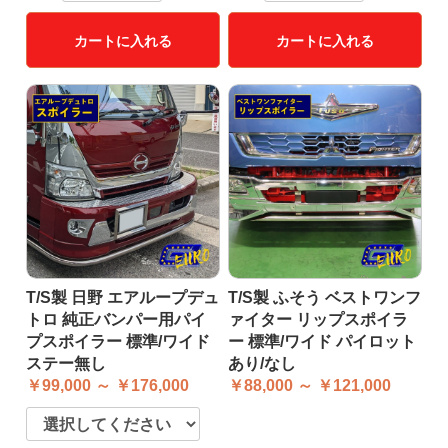
カートに入れる
カートに入れる
T/S製 日野 エアループデュ
T/S製 ふそう ベストワンフ
トロ 純正バンパー用パイ
ァイター リップスポイラ
プスポイラー 標準/ワイド
ー 標準/ワイド パイロット
ステー無し
あり/なし
￥99,000 ～ ￥176,000
￥88,000 ～ ￥121,000