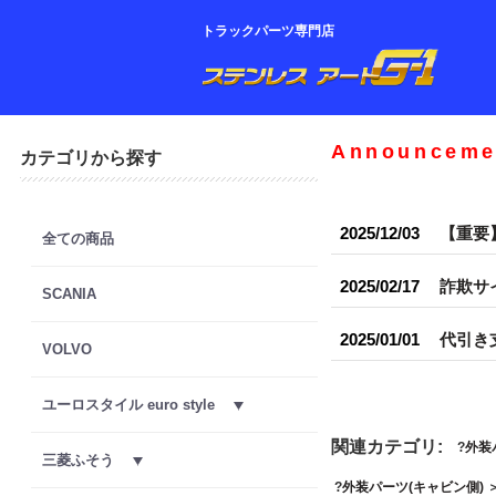
トラックパーツ専門店
Announceme
カテゴリから探す
2025/12/03
【重要
全ての商品
2025/02/17
詐欺サ
SCANIA
2025/01/01
代引き
VOLVO
ユーロスタイル euro style
関連カテゴリ:
外装
三菱ふそう
外装パーツ(キャビン側)