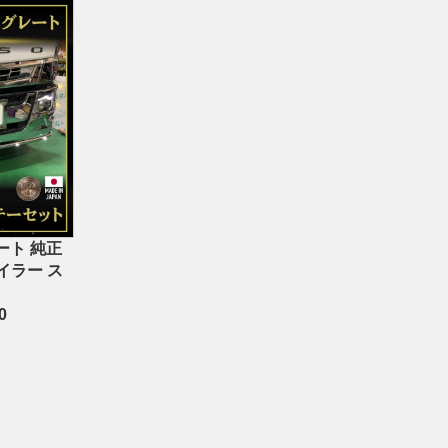
ート 純正
イラー ス
0