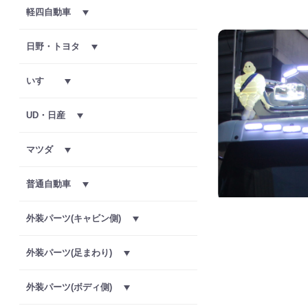
軽四自動車
日野・トヨタ
いすゞ
UD・日産
マツダ
普通自動車
外装パーツ(キャビン側)
外装パーツ(足まわり)
外装パーツ(ボディ側)