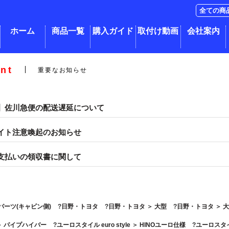
ホーム
商品一覧
購入ガイド
取付け動画
会社案内
nt
重要なお知らせ
】佐川急便の配送遅延について
イト注意喚起のお知らせ
支払いの領収書に関して
パーツ(キャビン側)
日野・トヨタ
日野・トヨタ
＞
大型
日野・トヨタ
＞
＞
パイプハイバー
ユーロスタイル euro style
＞
HINOユーロ仕様
ユーロスタイル 