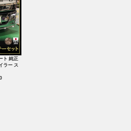
ート 純正
イラー ス
0