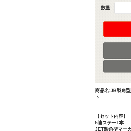
数量
商品名:JB製角
ト
【セット内容】
5連ステー1本
JET製角型マー