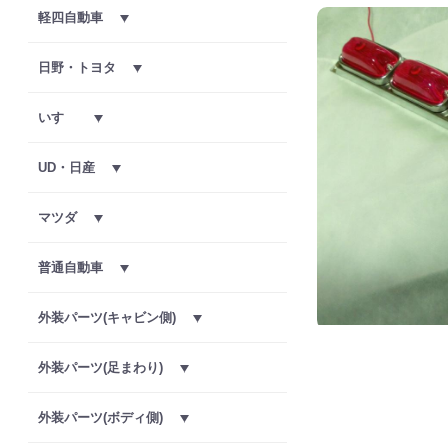
軽四自動車
日野・トヨタ
いすゞ
UD・日産
マツダ
普通自動車
外装パーツ(キャビン側)
外装パーツ(足まわり)
外装パーツ(ボディ側)