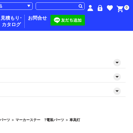
0
見積もり･
お問合せ
カタログ
パーツ
＞
マーカーステー
電装パーツ
＞
車高灯