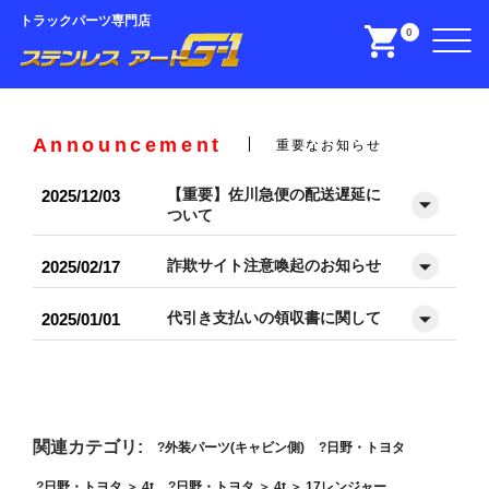
トラックパーツ専門店
0
Announcement
重要なお知らせ
【重要】佐川急便の配送遅延に
2025/12/03
ついて
詐欺サイト注意喚起のお知らせ
2025/02/17
代引き支払いの領収書に関して
2025/01/01
関連カテゴリ:
外装パーツ(キャビン側)
日野・トヨタ
日野・トヨタ
＞
4t
日野・トヨタ
＞
4t
＞
17レンジャー