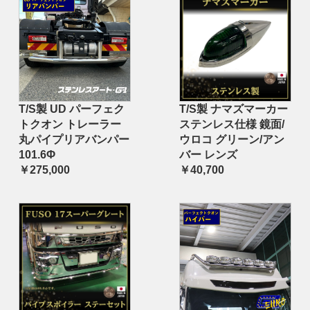
T/S製 UD パーフェク
T/S製 ナマズマーカー
トクオン トレーラー
ステンレス仕様 鏡面/
丸パイプリアバンパー
ウロコ グリーン/アン
101.6Φ
バー レンズ
￥275,000
￥40,700