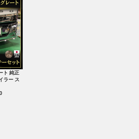
ート 純正
イラー ス
0