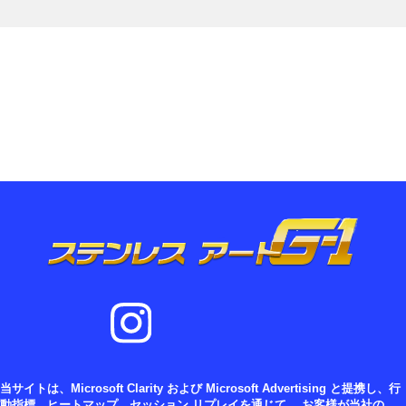
当サイトは、Microsoft Clarity および Microsoft Advertising と提携し、行
動指標、ヒートマップ、セッション リプレイを通じて、 お客様が当社の