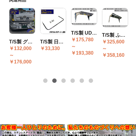
ラー格納式上段/下段アンドン付
T/S製 UD パーフェクトクオン/クオン フロントバイザー D2-601
T/S製 ふそう スーパーグレート フロントバイザー DKE-601 ミラー格納式上段アンドン付
0
￥175,780
T/S製 グランドプロフィア 純正バンパー用パイプスポイラー ステー無し
T/S製 日野 4/10tフロントバイザー取付対策用ミラーステー
￥325,600
￥
～
￥132,000
￥33,330
～
0
￥193,380
～
￥358,160
￥
￥176,000