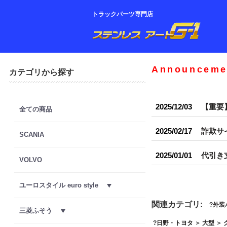
トラックパーツ専門店
Announceme
カテゴリから探す
2025/12/03
【重要
全ての商品
2025/02/17
詐欺サ
SCANIA
2025/01/01
代引き
VOLVO
ユーロスタイル euro style
関連カテゴリ:
外装
三菱ふそう
日野・トヨタ
＞
大型
＞