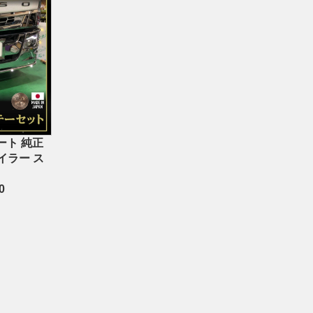
ート 純正
イラー ス
0