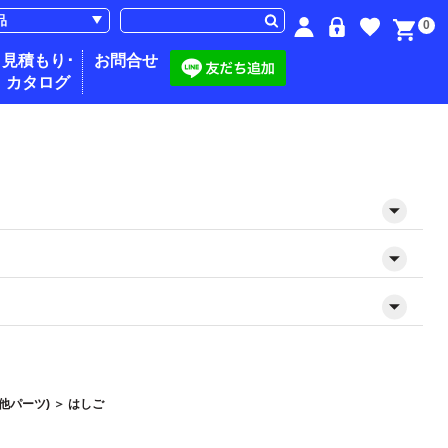
0
見積もり･
お問合せ
カタログ
他パーツ)
＞
はしご