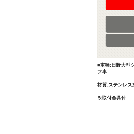
■車種:日野大
フ車
材質:ステンレス丸
※取付金具付