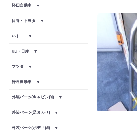
軽四自動車
日野・トヨタ
いすゞ
UD・日産
マツダ
普通自動車
外装パーツ(キャビン側)
外装パーツ(足まわり)
外装パーツ(ボディ側)