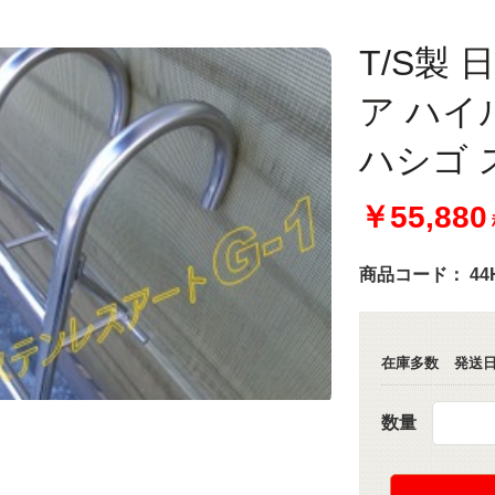
T/S製
ア ハイ
ハシゴ 
￥55,880
商品コード：
44
在庫多数
発送日
数量