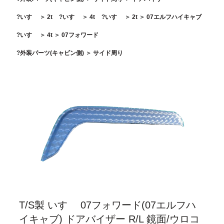
いすゞ
＞
2t
いすゞ
＞
4t
いすゞ
＞
2t
＞
07エルフハイキャブ
いすゞ
＞
4t
＞
07フォワード
外装パーツ(キャビン側)
＞
サイド周り
T/S製 いすゞ 07フォワード(07エルフハ
イキャブ) ドアバイザー R/L 鏡面/ウロコ