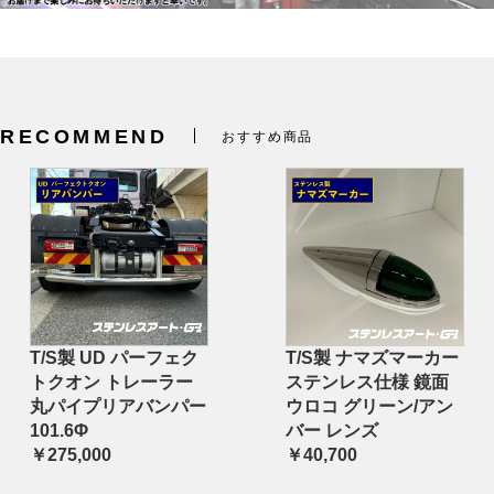
RECOMMEND
おすすめ商品
T/S製 UD パーフェク
T/S製 ナマズマーカー
トクオン トレーラー
ステンレス仕様 鏡面
丸パイプリアバンパー
ウロコ グリーン/アン
101.6Φ
バー レンズ
￥275,000
￥40,700