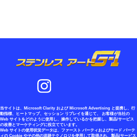
当サイトは、Microsoft Clarity および Microsoft Advertising と提携し、行
動指標、ヒートマップ、セッション リプレイを通じて、 お客様が当社の
Web サイトをどのように使用し、操作しているかを把握し、製品/サービス
の改善とマーケティングに役立てています。
Web サイトの使用状況データは、ファースト パーティおよびサード パーテ
ィの Cookie やその他の追跡テクノロジを使用して取得され、製品/サービス