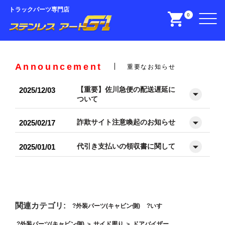
トラックパーツ専門店
0
Announcement
重要なお知らせ
【重要】佐川急便の配送遅延に
2025/12/03
ついて
詐欺サイト注意喚起のお知らせ
2025/02/17
代引き支払いの領収書に関して
2025/01/01
関連カテゴリ:
外装パーツ(キャビン側)
いすゞ
外装パーツ(キャビン側)
＞
サイド周り
＞
ドアバイザー