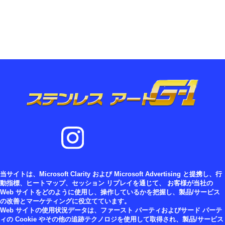
当サイトは、Microsoft Clarity および Microsoft Advertising と提携し、行
動指標、ヒートマップ、セッション リプレイを通じて、 お客様が当社の
Web サイトをどのように使用し、操作しているかを把握し、製品/サービス
の改善とマーケティングに役立てています。
Web サイトの使用状況データは、ファースト パーティおよびサード パーテ
ィの Cookie やその他の追跡テクノロジを使用して取得され、製品/サービス