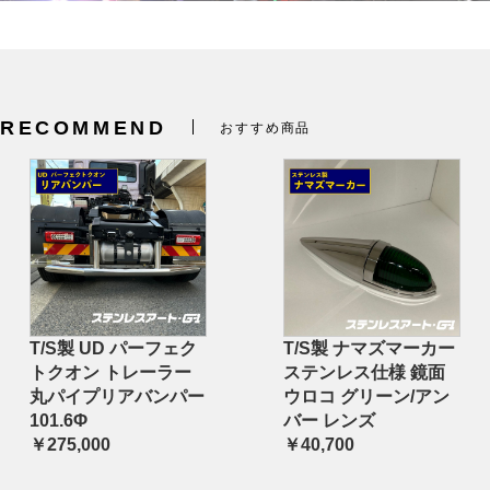
RECOMMEND
おすすめ商品
T/S製 UD パーフェク
T/S製 ナマズマーカー
トクオン トレーラー
ステンレス仕様 鏡面
丸パイプリアバンパー
ウロコ グリーン/アン
101.6Φ
バー レンズ
￥275,000
￥40,700