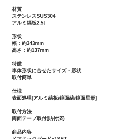
材質
ステンレスSUS304
アルミ縞板2.5t
形状
幅：約343mm
高さ：約137mm
特徴
車体形状に合せたサイズ・形状
取付簡単
仕様
表面処理[アルミ縞板/鏡面縞/鏡面星形]
取付方法
両面テープ取付(貼付済)
商品内容
ドアキックガード×1SET