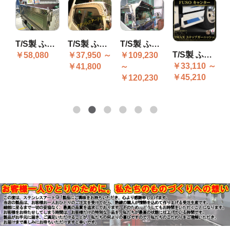
T/S製 ふそう BT/Gキャンター 標準Wキャブ あおり笠木3方 ステンレス 縞板/星縞
T/S製 ふそう Gキャンター フロントバイザー N-501
T/S製 ふそう G/BT/20キャンター ドアバイザー R/L
ッパーガーニッシュ L/R
T/S製 ふそう 20/G/BTキャンター IMAXバンパー用 ステップガーニッシュ
￥58,080
￥109,230
￥37,950 ～
～
￥33,110 ～
￥
～
￥41,800
￥45,210
￥
￥120,230