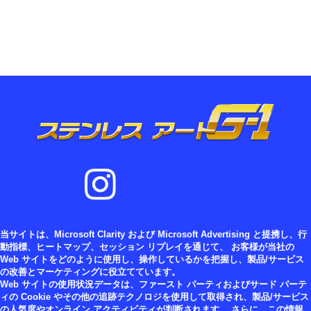
当サイトは、Microsoft Clarity および Microsoft Advertising と提携し、行
動指標、ヒートマップ、セッション リプレイを通じて、 お客様が当社の
Web サイトをどのように使用し、操作しているかを把握し、製品/サービス
の改善とマーケティングに役立てています。
Web サイトの使用状況データは、ファースト パーティおよびサード パーテ
ィの Cookie やその他の追跡テクノロジを使用して取得され、製品/サービス
の人気度やオンライン アクティビティが判断されます。 さらに、この情報