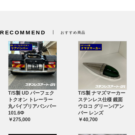
RECOMMEND
おすすめ商品
T/S製 UD パーフェク
T/S製 ナマズマーカー
トクオン トレーラー
ステンレス仕様 鏡面
丸パイプリアバンパー
ウロコ グリーン/アン
101.6Φ
バー レンズ
￥275,000
￥40,700