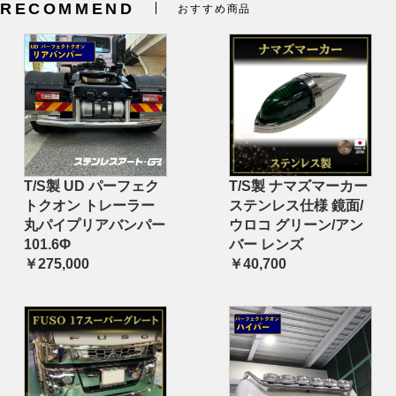
RECOMMEND
おすすめ商品
T/S製 UD パーフェク
T/S製 ナマズマーカー
トクオン トレーラー
ステンレス仕様 鏡面/
丸パイプリアバンパー
ウロコ グリーン/アン
101.6Φ
バー レンズ
￥275,000
￥40,700