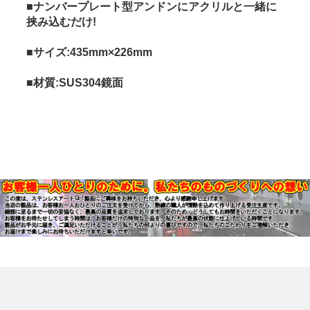
■ナンバープレート型アンドンにアクリルと一緒に
挟み込むだけ!
■サイズ:435mm×226mm
■材質:SUS304鏡面