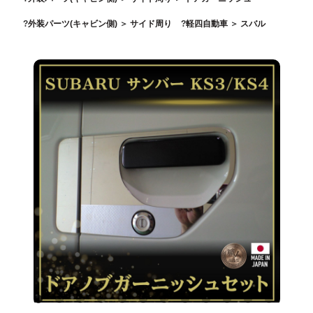
外装パーツ(キャビン側)
＞
サイド周り
軽四自動車
＞
スバル