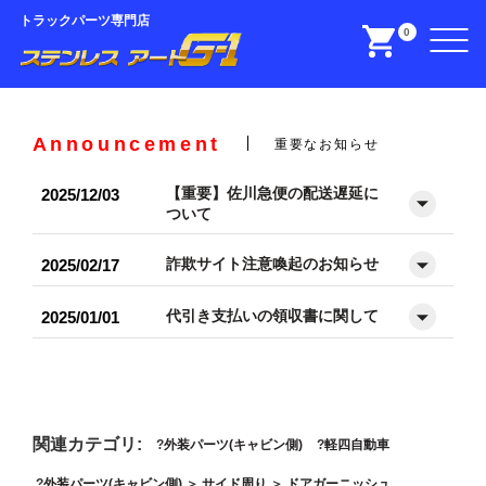
トラックパーツ専門店
0
Announcement
重要なお知らせ
【重要】佐川急便の配送遅延に
2025/12/03
ついて
詐欺サイト注意喚起のお知らせ
2025/02/17
代引き支払いの領収書に関して
2025/01/01
関連カテゴリ:
外装パーツ(キャビン側)
軽四自動車
外装パーツ(キャビン側)
＞
サイド周り
＞
ドアガーニッシュ