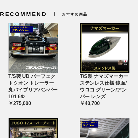
RECOMMEND
おすすめ商品
T/S製 UD パーフェク
T/S製 ナマズマーカー
トクオン トレーラー
ステンレス仕様 鏡面/
丸パイプリアバンパー
ウロコ グリーン/アン
101.6Φ
バー レンズ
￥275,000
￥40,700