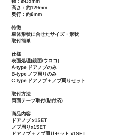
幅：約35mm
高さ：約129mm
奥行：約6mm
特徴
車体形状に合せたサイズ・形状
取付簡単
仕様
表面処理[鏡面/ウロコ]
A-type ドアノブのみ
B-type ノブ周りのみ
C-type ドアノブ＋ノブ周りセット
取付方法
両面テープ取付(貼付済)
商品内容
ドアノブ x1SET
ノブ周りx1SET
ドアノブ＋ノブ周りセット x1SET