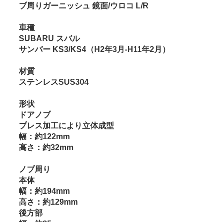
ブ周りガーニッシュ 鏡面/ウロコ L/R
車種
SUBARU スバル
サンバー KS3/KS4（H2年3月-H11年2月）
材質
ステンレスSUS304
形状
ドアノブ
プレス加工により立体成型
幅：約122mm
高さ：約32mm
ノブ周り
本体
幅：約194mm
高さ：約129mm
後方部