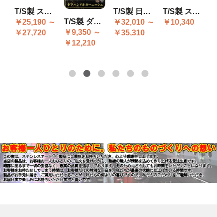
イザー D-501
T/S製 スバル サンバ バッテリーカバー
T/S製 日野 17プロフィア ドアガーニッシュ SET R/L
T/S製 スズキ キャリィ ドアハンドルガーニッシュ(ノブ回りのみ) R/L
T/S製 ダイハツ ハイゼット 500系後期 ドアハンドルガーニッシュ キーレス対応
0
￥25,190 ～
￥32,010 ～
￥10,340
￥9,350 ～
￥
￥27,720
￥35,310
￥12,210
￥
0