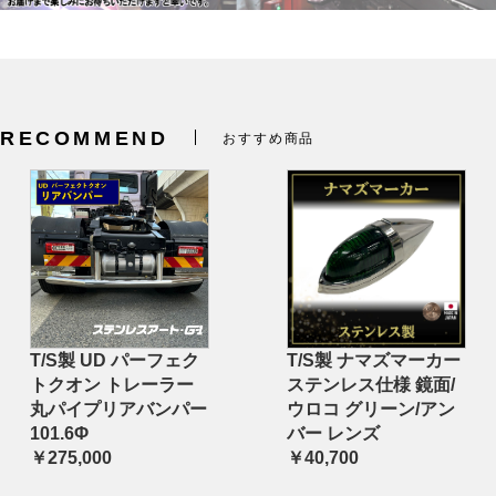
RECOMMEND
おすすめ商品
T/S製 UD パーフェク
T/S製 ナマズマーカー
トクオン トレーラー
ステンレス仕様 鏡面/
丸パイプリアバンパー
ウロコ グリーン/アン
101.6Φ
バー レンズ
￥275,000
￥40,700