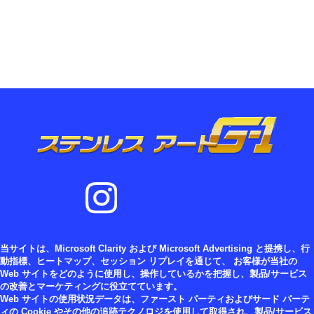
当サイトは、Microsoft Clarity および Microsoft Advertising と提携し、行
動指標、ヒートマップ、セッション リプレイを通じて、 お客様が当社の
Web サイトをどのように使用し、操作しているかを把握し、製品/サービス
の改善とマーケティングに役立てています。
Web サイトの使用状況データは、ファースト パーティおよびサード パーテ
ィの Cookie やその他の追跡テクノロジを使用して取得され、製品/サービス