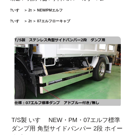
いすゞ
＞
2t
＞
NEW/PMエルフ
いすゞ
＞
2t
＞
07エルフローキャブ
T/S製 いすゞ NEW・PM・07エルフ標準
ダンプ用 角型サイドバンパー 2段 ホイー