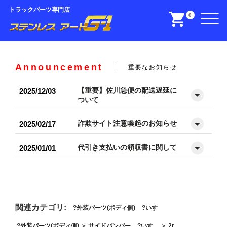
トラックパーツ専門店
0
Announcement
重要なお知らせ
【重要】佐川急便の配送遅延に
2025/12/03
ついて
詐欺サイト注意喚起のお知らせ
2025/02/17
代引き支払いの領収書に関して
2025/01/01
関連カテゴリ:
外装パーツ(ボディ側)
いすゞ
外装パーツ(ボディ側)
＞
サイドバンパー
いすゞ
＞
2t