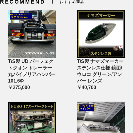
RECOMMEND
おすすめ商品
T/S製 UD パーフェク
T/S製 ナマズマーカー
トクオン トレーラー
ステンレス仕様 鏡面/
丸パイプリアバンパー
ウロコ グリーン/アン
101.6Φ
バー レンズ
￥275,000
￥40,700