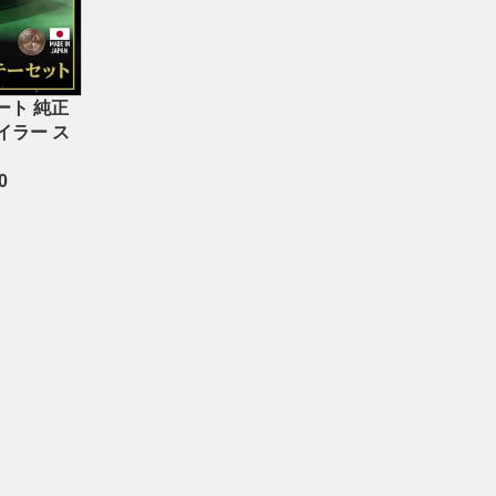
ート 純正
イラー ス
0