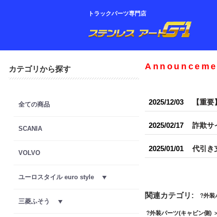
トラックパーツ専門店
Announceme
カテゴリから探す
2025/12/03
【重要
全ての商品
2025/02/17
詐欺サ
SCANIA
2025/01/01
代引き
VOLVO
ユーロスタイル euro style
関連カテゴリ:
外装
三菱ふそう
外装パーツ(キャビン側)