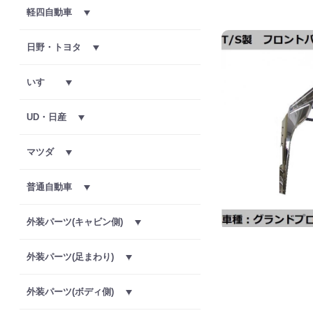
軽四自動車
日野・トヨタ
いすゞ
UD・日産
マツダ
普通自動車
外装パーツ(キャビン側)
外装パーツ(足まわり)
外装パーツ(ボディ側)