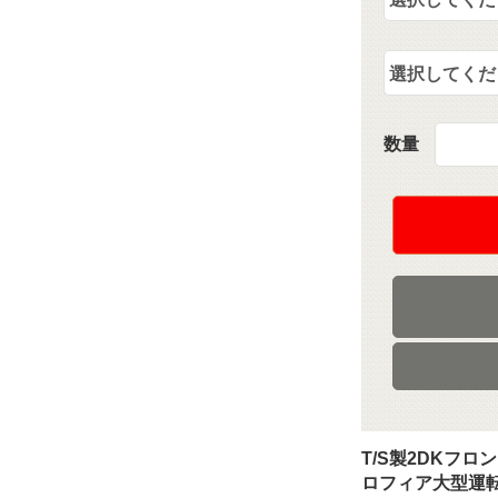
数量
T/S製2DKフ
ロフィア大型運