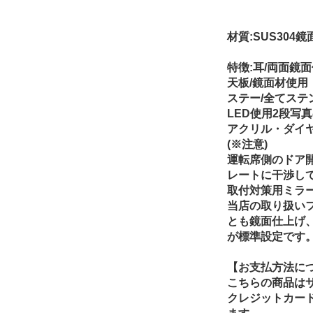
材質:SUS304鏡
特徴:耳/両面鏡
天板/鏡面材使用
ステー/全てステ
LED使用2段写
アクリル・ダイ
(※注意)
運転席側のドア
レートに干渉し
取付対策用ミラ
当店の取り扱い
とも鏡面仕上げ
が標準設定です
【お支払方法に
こちらの商品は
クレジットカー