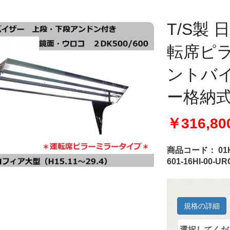
T/S製
転席ピ
ントバイザ
ー格納式
￥316,80
商品コード：
01
601-16HI-00-UR
規格の詳細