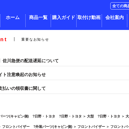
ホーム
商品一覧
購入ガイド
取付け動画
会社案内
nt
重要なお知らせ
】佐川急便の配送遅延について
イト注意喚起のお知らせ
支払いの領収書に関して
パーツ(キャビン側)
日野・トヨタ
日野・トヨタ
＞
大型
日野・トヨタ
＞
＞
フロントバイザー
外装パーツ(キャビン側)
＞
フロントバイザー
＞
フロントバ