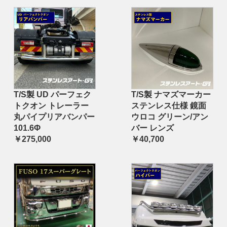
T/S製 UD パーフェク
T/S製 ナマズマーカー
トクオン トレーラー
ステンレス仕様 鏡面
丸パイプリアバンパー
ウロコ グリーン/アン
101.6Φ
バー レンズ
￥275,000
￥40,700