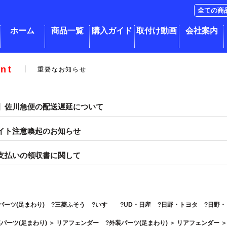
ホーム
商品一覧
購入ガイド
取付け動画
会社案内
nt
重要なお知らせ
】佐川急便の配送遅延について
イト注意喚起のお知らせ
支払いの領収書に関して
パーツ(足まわり)
三菱ふそう
いすゞ
UD・日産
日野・トヨタ
日野・
パーツ(足まわり)
＞
リアフェンダー
外装パーツ(足まわり)
＞
リアフェンダー