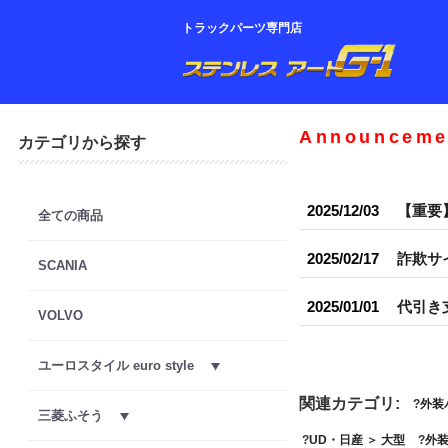
トラックパーツ専門店
Announceme
カテゴリから探す
2025/12/03
【重要
全ての商品
2025/02/17
詐欺サ
SCANIA
2025/01/01
代引き
VOLVO
ユーロスタイル euro style
関連カテゴリ:
外装
三菱ふそう
UD・日産
＞
大型
外装