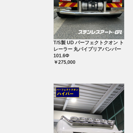
T/S製 UD パーフェクトクオン ト
レーラー 丸パイプリアバンパー
101.6Φ
￥275,000