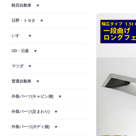
軽四自動車
日野・トヨタ
いすゞ
UD・日産
マツダ
普通自動車
外装パーツ(キャビン側)
外装パーツ(足まわり)
外装パーツ(ボディ側)