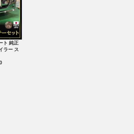
ート 純正
イラー ス
0