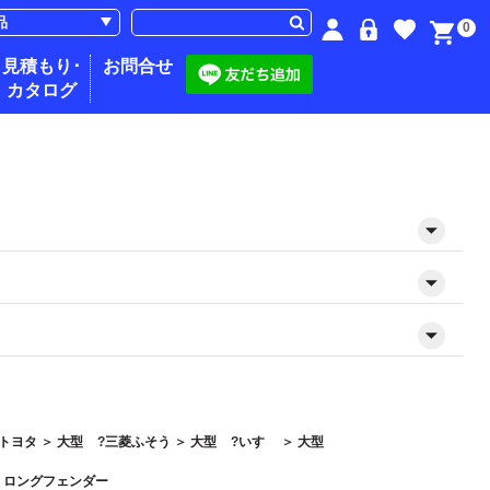
0
見積もり･
お問合せ
カタログ
トヨタ
＞
大型
三菱ふそう
＞
大型
いすゞ
＞
大型
＞
ロングフェンダー