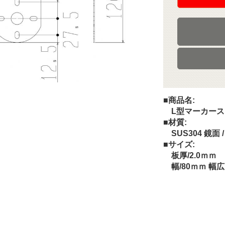
■商品名:
L型マーカーステー
■材質:
SUS304 鏡面 
■サイズ:
板厚/2.0ｍｍ
幅/80ｍｍ 幅