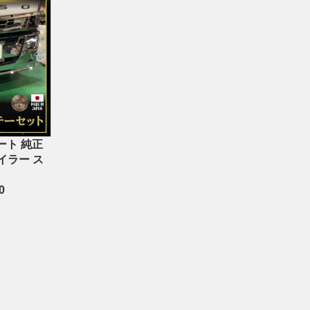
ート 純正
イラー ス
0