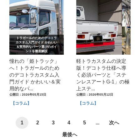
トラガールのためのデコトラ
カスタム入門ガイド かわいい
＆実用的なパーツ選びのポイ
ントを徹底解説
憧れの「姫トラック」
軽トラカスタムの決定
へ！トラガールのため
版！デコトラ仕様へ導
のデコトラカスタム入
く必須パーツと「ステ
門ガイド かわいい＆実
ンレスアートG-1」の極
用的なパ...
上ステ...
公開日：2026年05月15日
公開日：2026年05月12日
【コラム】
【コラム】
1
2
3
4
5
...
次へ
最後へ