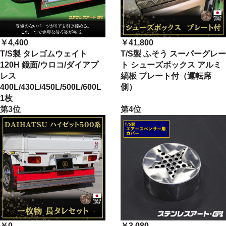
￥4,400
￥41,800
T/S製 タレゴムウェイト
T/S製 ふそう スーパーグレー
120H 鏡面/ウロコ/ダイアプ
ト シューズボックス アルミ
レス
縞板 プレート付（運転席
400L/430L/450L/500L/600L
側）
1枚
第3位
第4位
￥0
￥3,080