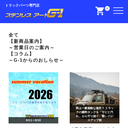
トラックパーツ専門店
0
全て
【新商品案内】
～営業日のご案内～
【コラム】
～G-1からのおしらせ～
実は一番過酷な場所？ トラッ
クの燃料タンクを「サビと汚
れ」から守り抜く、賢いドレ
8/11～8/18
スアップ術