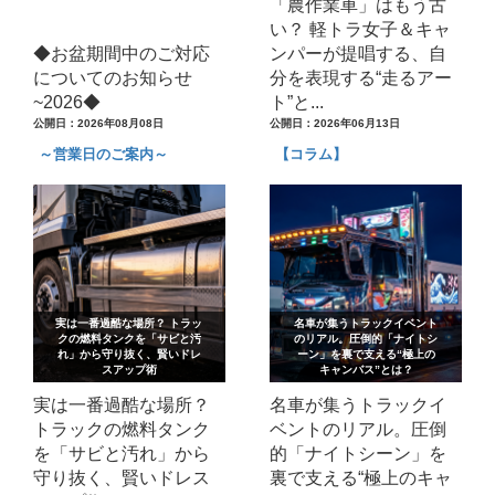
「農作業車」はもう古
い？ 軽トラ女子＆キャ
◆お盆期間中のご対応
ンパーが提唱する、自
についてのお知らせ
分を表現する“走るアー
~2026◆
ト”と...
公開日：2026年08月08日
公開日：2026年06月13日
～営業日のご案内～
【コラム】
実は一番過酷な場所？ トラッ
名車が集うトラックイベント
クの燃料タンクを「サビと汚
のリアル。圧倒的「ナイトシ
れ」から守り抜く、賢いドレ
ーン」を裏で支える“極上の
スアップ術
キャンバス”とは？
実は一番過酷な場所？
名車が集うトラックイ
トラックの燃料タンク
ベントのリアル。圧倒
を「サビと汚れ」から
的「ナイトシーン」を
守り抜く、賢いドレス
裏で支える“極上のキャ