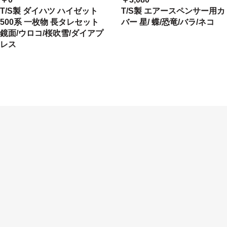
T/S製 ダイハツ ハイゼット
T/S製 エアースペンサー用カ
500系 一枚物 長タレセット
バー 星/ 蝶/恐竜/バラ/ネコ
鏡面/ウロコ/桜吹雪/ダイアプ
レス
当サイトは、Microsoft Clarity および Microsoft Advertising と提携し、行